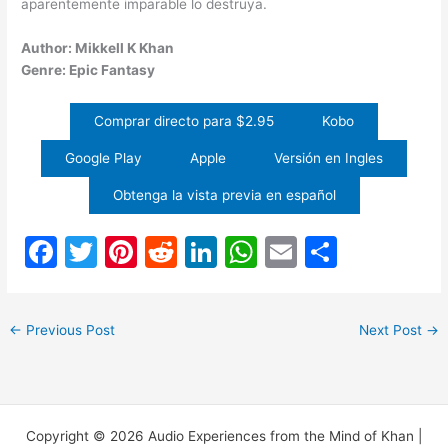
aparentemente imparable lo destruya.
Author: Mikkell K Khan
Genre: Epic Fantasy
Comprar directo para $2.95
Kobo
Google Play
Apple
Versión en Ingles
Obtenga la vista previa en español
F
T
Pi
R
Li
W
E
S
a
w
nt
e
n
h
m
h
c
itt
er
d
k
at
ai
ar
←
Previous Post
Next Post
→
e
er
e
di
e
s
l
e
b
st
t
dI
A
o
n
p
o
p
Copyright © 2026 Audio Experiences from the Mind of Khan |