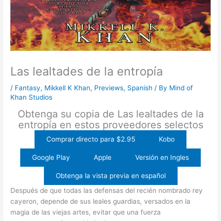
Las lealtades de la entropía
/
Fantasy
,
Mikkell K Khan
,
Previews
,
Spanish
/ By
Mind of
Khan Studios
Obtenga su copia de Las lealtades de la
entropía en estos proveedores selectos
Comprar directo para $2.95
Kobo
Google Play
Apple
Versión en Ingles
Obtenga la vista previa en español
Después de que todas las defensas del recién nombrado rey
cayeron, depende de sus leales guardias, versados en la
magia de las viejas artes, evitar que una fuerza